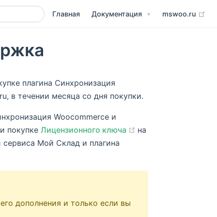
(op
Главная
Документация
mswoo.ru
ержка
купке плагина Синхронизация
u, в течении месяца со дня покупки.
Синхронизация Woocommerce и
(opens new window)
ри покупке
Лицензионного ключа
на
 сервиса Мой Склад и плагина
 его дополнения и только если вы