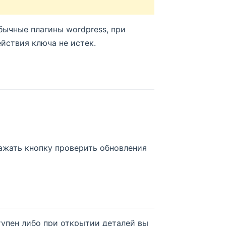
бычные плагины wordpress, при
ействия ключа не истек.
нажать кнопку проверить обновления
тупен либо при открытии деталей вы